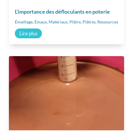
L’importance des défloculants en poterie
Émaillage
,
Émaux
,
Matériaux
,
Plâtre
,
Plâtres
,
Ressources
Lire plus