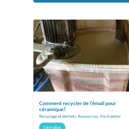
Comment recycler de l’émail pour
céramique?
Recyclage et déchets
,
Ressources
,
Vie d'atelier
Lire plus