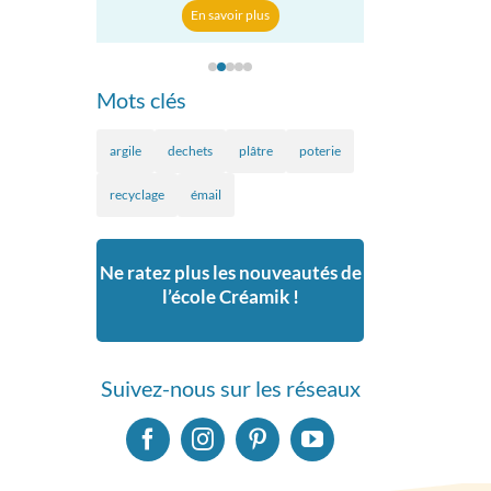
En savoir p
r plus
En savoir plus
Mots clés
argile
dechets
plâtre
poterie
recyclage
émail
Ne ratez plus les nouveautés de
l’école Créamik !
Suivez-nous sur les réseaux