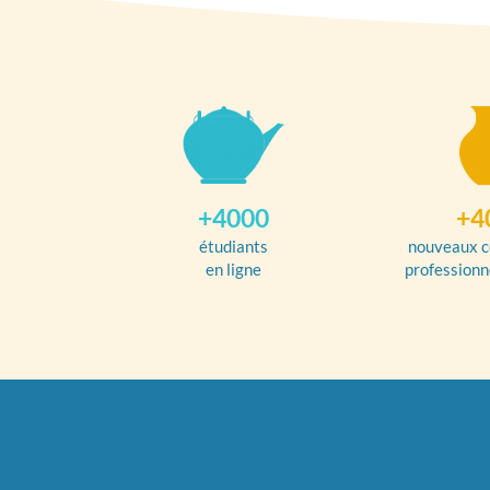
+4000
+4
étudiants
nouveaux c
en ligne
professionn