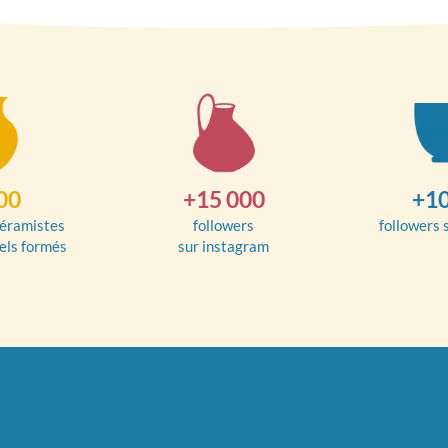
00
+15 000
+10
éramistes
followers
followers 
els formés
sur instagram