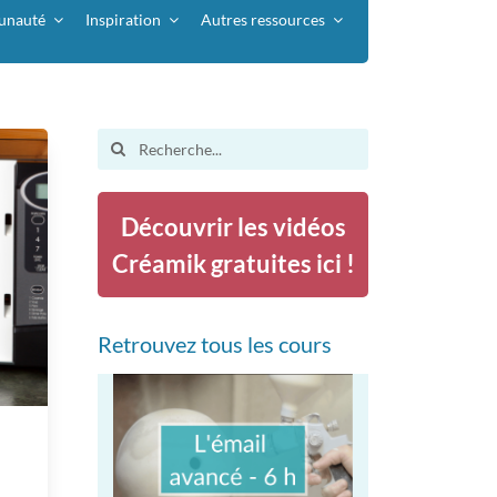
nauté
Inspiration
Autres ressources
Search
for:
Découvrir les vidéos
Créamik gratuites ici !
Retrouvez tous les cours