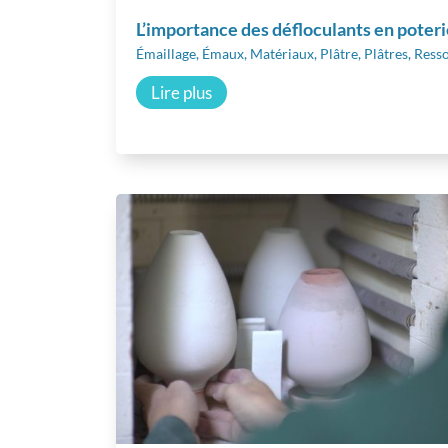
L’importance des défloculants en poteri
Émaillage
,
Émaux
,
Matériaux
,
Plâtre
,
Plâtres
,
Ress
Lire plus