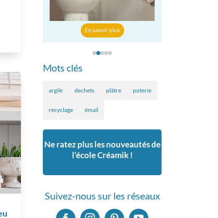
En savoir plus
r plus
En savoir p
Mots clés
argile
dechets
plâtre
poterie
recyclage
émail
Ne ratez plus les nouveautés de
l’école Créamik !
Suivez-nous sur les réseaux
eu