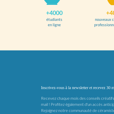
+4000
+4
étudiants
nouveaux c
en ligne
professionn