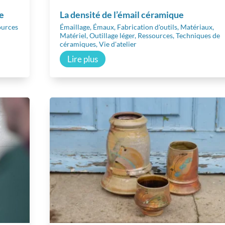
e
La densité de l’émail céramique
ources
Émaillage
,
Émaux
,
Fabrication d'outils
,
Matériaux
,
Matériel
,
Outillage léger
,
Ressources
,
Techniques de
céramiques
,
Vie d'atelier
Lire plus