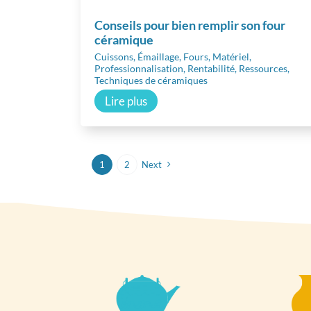
Conseils pour bien remplir son four
céramique
Cuissons
,
Émaillage
,
Fours
,
Matériel
,
Professionnalisation
,
Rentabilité
,
Ressources
,
Techniques de céramiques
Lire plus
1
2
Next