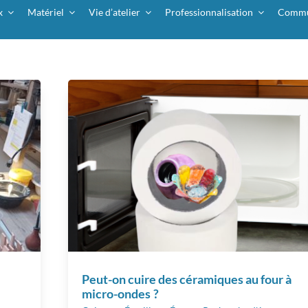
x
Matériel
Vie d’atelier
Professionnalisation
Commu
Peut-on cuire des céramiques au four à
micro-ondes ?