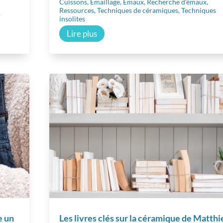
Cuissons
,
Émaillage
,
Émaux
,
Recherche d'émaux
,
Ressources
,
Techniques de céramiques
,
Techniques
,
insolites
voir plus
En savoir plus
En savoi
Lire plus
e un
Les livres clés sur la céramique de Matthi