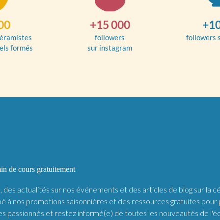
00
+15 000
+10
éramistes
followers
followers 
els formés
sur instagram