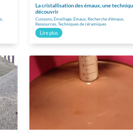
La cristallisation des émaux, une techniqu
découvrir
s
,
Cuissons
,
Émaillage
,
Émaux
,
Recherche d'émaux
,
Ressources
,
Techniques de céramiques
Lire plus