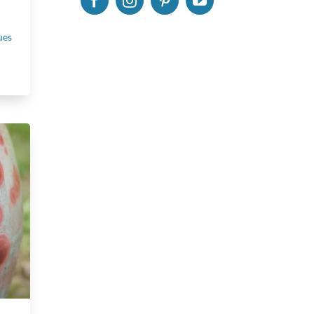
,
ues