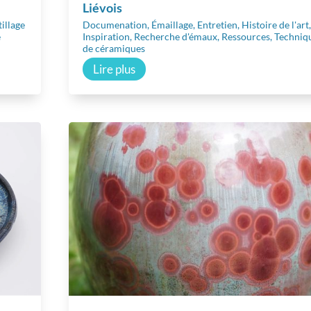
Liévois
illage
Documenation
,
Émaillage
,
Entretien
,
Histoire de l'art
e
Inspiration
,
Recherche d'émaux
,
Ressources
,
Techniq
de céramiques
Lire plus