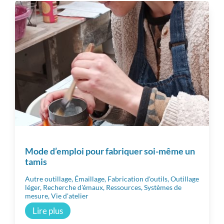
Techniques de céramiques
Matériaux
Matériel
Vie d’atelier
Mode d’emploi pour fabriquer soi-même un
tamis
Professionnalisation
Autre outillage
,
Émaillage
,
Fabrication d'outils
,
Outillage
léger
,
Recherche d'émaux
,
Ressources
,
Systèmes de
mesure
,
Vie d'atelier
Communauté
Lire plus