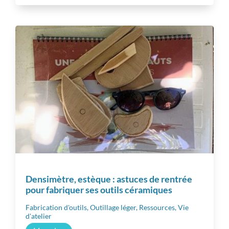
Inspiration
Autres ressources
Densimètre, estèque : astuces de rentrée
pour fabriquer ses outils céramiques
Fabrication d'outils
,
Outillage léger
,
Ressources
,
Vie
d'atelier