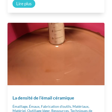
Lire plus
La densité de l’émail céramique
Émaillage
,
Émaux
,
Fabrication d'outils
,
Matériaux
,
Matériel
,
Outillage léger
,
Ressources
,
Techniques de