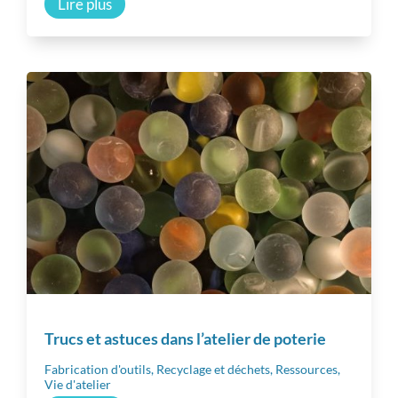
Lire plus
Trucs et astuces dans l’atelier de poterie
Fabrication d'outils
,
Recyclage et déchets
,
Ressources
,
Vie d'atelier