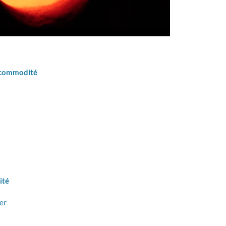
et commodité
En savoir plus
En savoi
ité
er