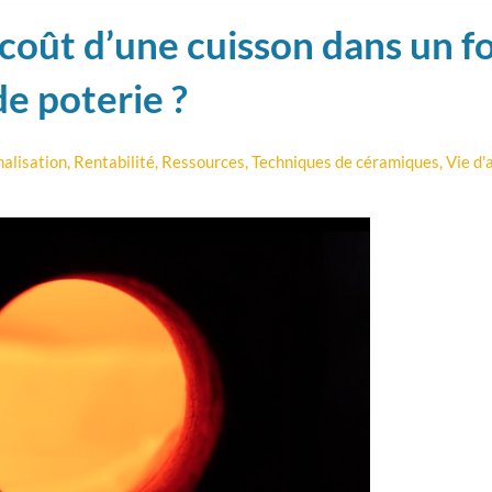
coût d’une cuisson dans un f
de poterie ?
nalisation
,
Rentabilité
,
Ressources
,
Techniques de céramiques
,
Vie d'