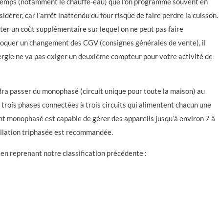
temps (notamment le chauffe-eau) que l’on programme souvent en
idérer, car l’arrêt inattendu du four risque de faire perdre la cuisson.
r un coût supplémentaire sur lequel on ne peut pas faire
oquer un changement des CGV (consignes générales de vente), il
nergie ne va pas exiger un deuxième compteur pour votre activité de
faudra passer du monophasé (circuit unique pour toute la maison) au
 à trois phases connectées à trois circuits qui alimentent chacun une
nt monophasé est capable de gérer des appareils jusqu’à environ 7 à
allation triphasée est recommandée.
 en reprenant notre classification précédente :