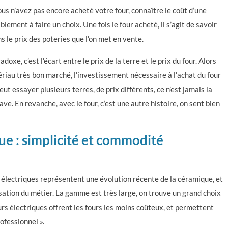
vous n’avez pas encore acheté votre four, connaître le coût d’une
ement à faire un choix. Une fois le four acheté, il s’agit de savoir
ns le prix des poteries que l’on met en vente.
doxe, c’est l’écart entre le prix de la terre et le prix du four. Alors
iau très bon marché, l’investissement nécessaire à l’achat du four
t essayer plusieurs terres, de prix différents, ce n’est jamais la
grave. En revanche, avec le four, c’est une autre histoire, on sent bien
que : simplicité et commodité
 électriques représentent une évolution récente de la céramique, et
ation du métier. La gamme est très large, on trouve un grand choix
ours électriques offrent les fours les moins coûteux, et permettent
rofessionnel ».