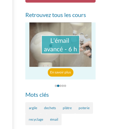
Retrouvez tous les cours
En savoir p
r plus
En savoir plus
Mots clés
argile
dechets
plâtre
poterie
recyclage
émail