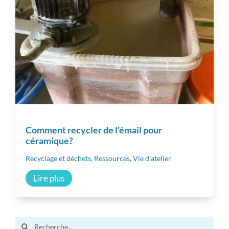
Techniques de céramiques
Matériaux
Matériel
Vie d’atelier
Comment recycler de l’émail pour
céramique?
Professionnalisation
Recyclage et déchets
,
Ressources
,
Vie d'atelier
Communauté
Lire plus
Inspiration
Search