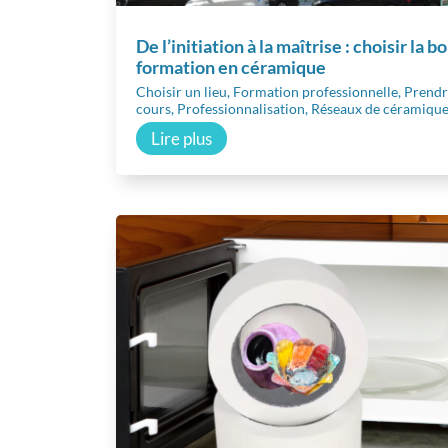
De l’initiation à la maîtrise : choisir la 
formation en céramique
Choisir un lieu
,
Formation professionnelle
,
Prendr
cours
,
Professionnalisation
,
Réseaux de céramiqu
Lire plus