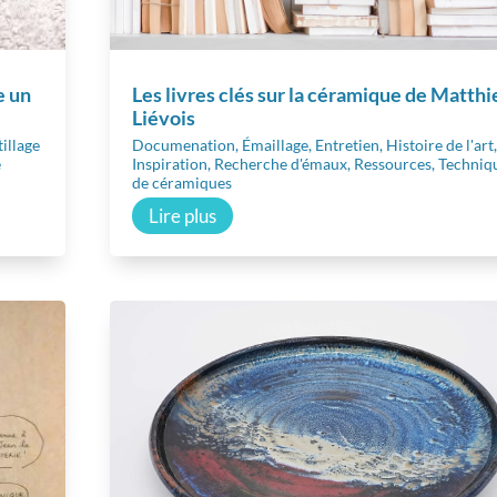
e un
Les livres clés sur la céramique de Matthi
Liévois
illage
Documenation
,
Émaillage
,
Entretien
,
Histoire de l'art
e
Inspiration
,
Recherche d'émaux
,
Ressources
,
Techniq
de céramiques
Lire plus