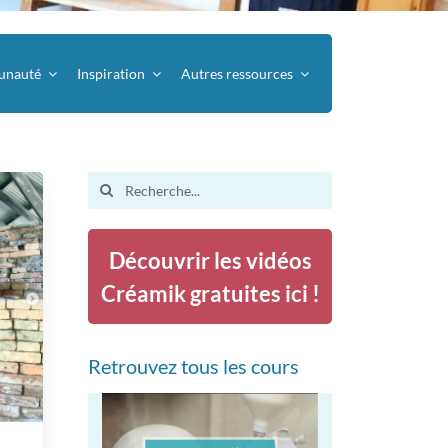
nauté
Inspiration
Autres ressources
Search
for:
Découvrir les vidéos
Créamik gratuites ici !
Retrouvez tous les cours