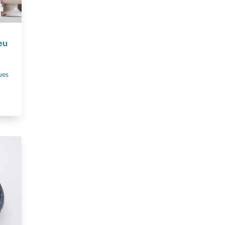
eu
,
ues