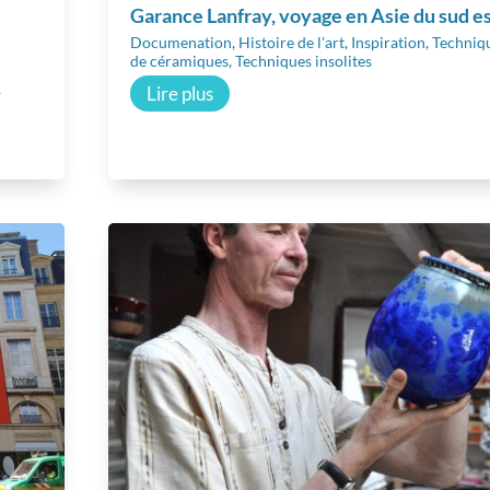
Garance Lanfray, voyage en Asie du sud e
Documenation
,
Histoire de l'art
,
Inspiration
,
Techniq
de céramiques
,
Techniques insolites
,
Lire plus
En savoir plus
En savoi