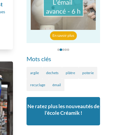
st
ues
En savoir p
r plus
En savoir plus
Mots clés
argile
dechets
plâtre
poterie
recyclage
émail
Ne ratez plus les nouveautés de
l’école Créamik !