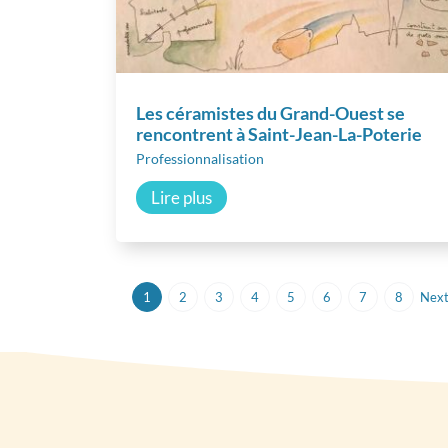
Les céramistes du Grand-Ouest se
rencontrent à Saint-Jean-La-Poterie
Professionnalisation
Lire plus
1
2
3
4
5
6
7
8
Nex