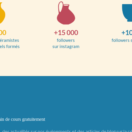
00
+15 000
+10
éramistes
followers
followers 
els formés
sur instagram