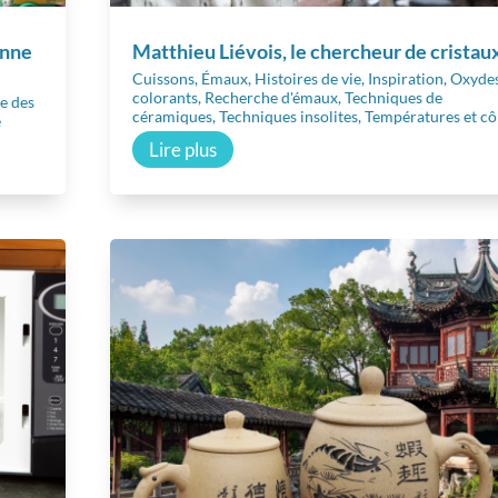
bonne
Matthieu Liévois, le chercheur de cristau
Cuissons
,
Émaux
,
Histoires de vie
,
Inspiration
,
Oxyde
colorants
,
Recherche d'émaux
,
Techniques de
e des
céramiques
,
Techniques insolites
,
Températures et c
e
Lire plus