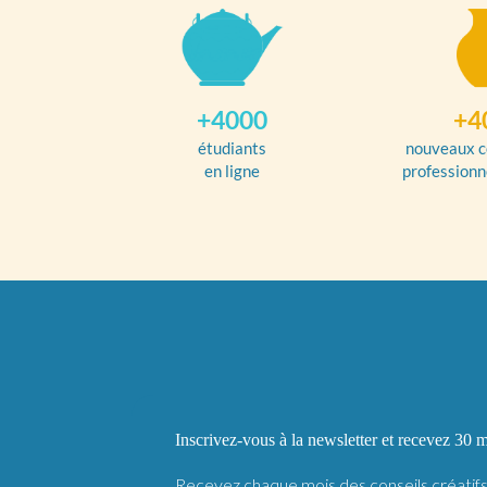
+4000
+4
étudiants
nouveaux c
en ligne
professionn