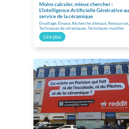
Moins calculer, mieux chercher :
L’Intelligence Artificielle Générative au
service de la céramique
Émaillage
,
Émaux
,
Recherche d'émaux
,
Ressources
Techniques de céramiques
,
Techniques insolites
Lire plus