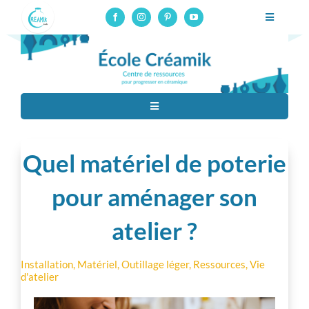
Skip
Toggle
to
Navigatio
content
Formation potier céramiste professionnel – CAP Tournage
Formation pro
Toggle
Cours en ligne
Navigation
Tous
Stages
Quel matériel de poterie
Techniques de céramiques
Ressources
pour aménager son
atelier ?
À propos
Matériaux
Contact
Installation
,
Matériel
,
Outillage léger
,
Ressources
,
Vie
d'atelier
Matériel
Connexion aux cours en ligne