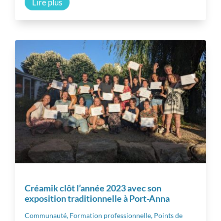
Lire plus
Inspiration
Autres ressources
Créamik clôt l’année 2023 avec son
exposition traditionnelle à Port-Anna
Communauté
,
Formation professionnelle
,
Points de