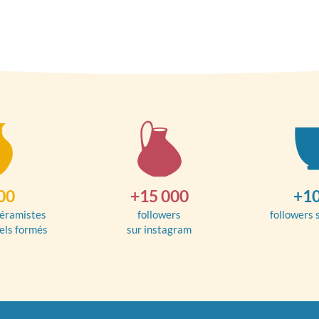
00
+15 000
+10
éramistes
followers
followers 
els formés
sur instagram