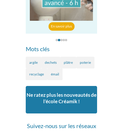
En savoir p
r plus
En savoir plus
Mots clés
argile
dechets
plâtre
poterie
recyclage
émail
Ne ratez plus les nouveautés de
l’école Créamik !
Suivez-nous sur les réseaux