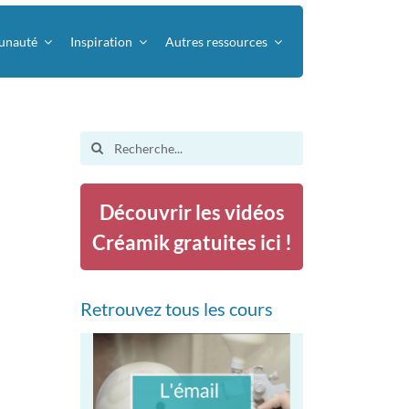
nauté
Inspiration
Autres ressources
Search
for:
Découvrir les vidéos
Créamik gratuites ici !
Retrouvez tous les cours