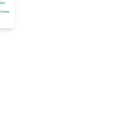
des
 cônes
En savoir plus
En savoi