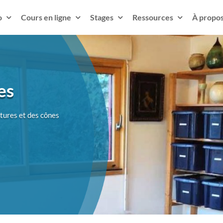
o
Cours en ligne
Stages
Ressources
À propo
es
tures et des cônes