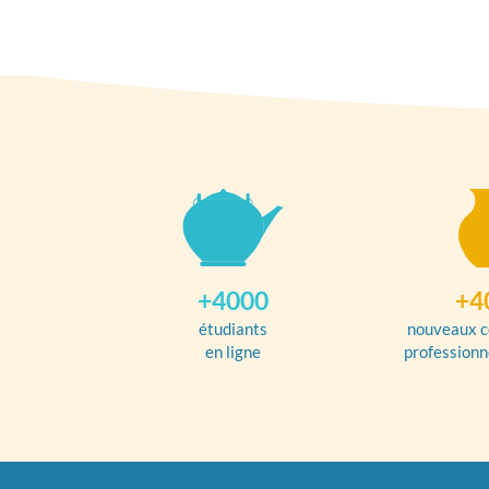
+4000
+4
étudiants
nouveaux c
en ligne
professionn