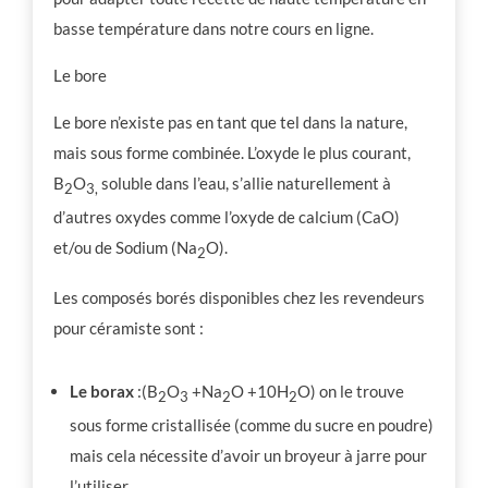
basse température dans notre cours en ligne.
Le bore
Le bore n’existe pas en tant que tel dans la nature,
mais sous forme combinée. L’oxyde le plus courant,
B
O
soluble dans l’eau, s’allie naturellement à
2
3,
d’autres oxydes comme l’oxyde de calcium (CaO)
et/ou de Sodium (Na
O).
2
Les composés borés disponibles chez les revendeurs
pour céramiste sont :
Le borax
:(B
O
+Na
O +10H
O) on le trouve
2
3
2
2
sous forme cristallisée (comme du sucre en poudre)
mais cela nécessite d’avoir un broyeur à jarre pour
l’utiliser.