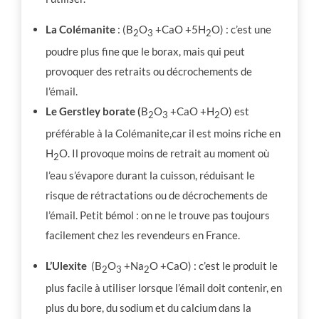
La Colémanite
: (B
O
+CaO +5H
O) : c’est une
2
3
2
poudre plus fine que le borax, mais qui peut
provoquer des retraits ou décrochements de
l’émail.
Le Gerstley borate (
B
O
+CaO +H
O) est
2
3
2
préférable à la Colémanite,car il est moins riche en
H
O. Il provoque moins de retrait au moment où
2
l’eau s’évapore durant la cuisson, réduisant le
risque de rétractations ou de décrochements de
l’émail. Petit bémol : on ne le trouve pas toujours
facilement chez les revendeurs en France.
L’Ulexite
(B
O
+Na
O +CaO) : c’est le produit le
2
3
2
plus facile à utiliser lorsque l’émail doit contenir, en
plus du bore, du sodium et du calcium dans la