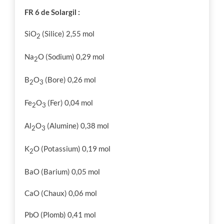
FR 6 de Solargil :
SiO
(Silice) 2,55 mol
2
Na
O (Sodium) 0,29 mol
2
B
O
(Bore) 0,26 mol
2
3
Fe
O
(Fer) 0,04 mol
2
3
Al
O
(Alumine) 0,38 mol
2
3
K
O (Potassium) 0,19 mol
2
BaO (Barium) 0,05 mol
CaO (Chaux) 0,06 mol
PbO (Plomb) 0,41 mol