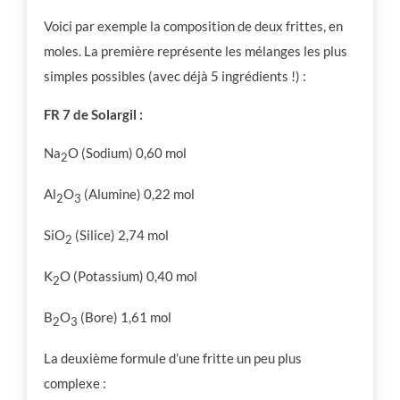
Voici par exemple la composition de deux frittes, en
moles. La première représente les mélanges les plus
simples possibles (avec déjà 5 ingrédients !) :
FR 7 de Solargil :
Na
O (Sodium) 0,60 mol
2
Al
O
(Alumine) 0,22 mol
2
3
SiO
(Silice) 2,74 mol
2
K
O (Potassium) 0,40 mol
2
B
O
(Bore) 1,61 mol
2
3
La deuxième formule d’une fritte un peu plus
complexe :