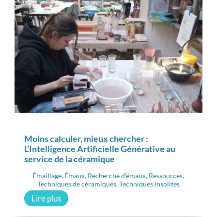
Moins calculer, mieux chercher :
L’Intelligence Artificielle Générative au
service de la céramique
Émaillage
,
Émaux
,
Recherche d'émaux
,
Ressources
,
Techniques de céramiques
,
Techniques insolites
Lire plus