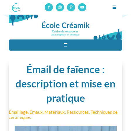
Skip
Toggle
to
Navigatio
content
Formation potier céramiste professionnel – CAP Tournage
Formation pro
Toggle
Cours en ligne
Navigation
Tous
Stages
Émail de faïence :
Techniques de céramiques
Ressources
description et mise en
pratique
À propos
Matériaux
Contact
Émaillage
,
Émaux
,
Matériaux
,
Ressources
,
Techniques de
céramiques
Matériel
Connexion aux cours en ligne