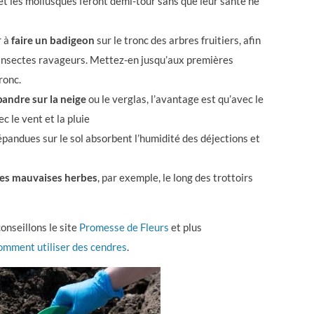
et les mollusques feront demi-tour sans que leur santé ne
r à
faire un badigeon
sur le tronc des arbres fruitiers, afin
 insectes ravageurs. Mettez-en jusqu’aux premières
ronc.
pandre sur la neige
ou le verglas, l’avantage est qu’avec le
c le vent et la pluie
répandues sur le sol absorbent l’humidité des déjections et
les mauvaises herbes
, par exemple, le long des trottoirs
conseillons le site
Promesse de Fleurs
et plus
omment utiliser des cendres
.