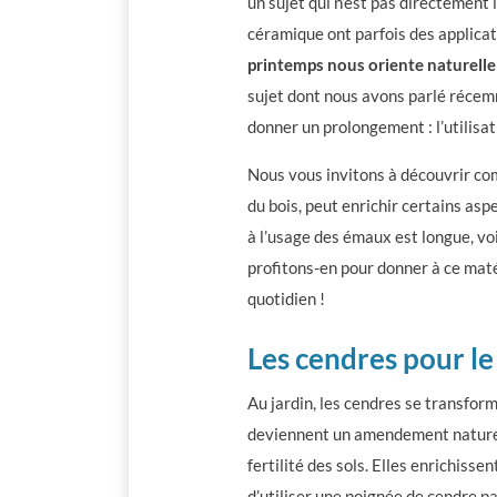
un sujet qui n’est pas directement l
céramique ont parfois des applicat
printemps nous oriente naturelle
sujet dont nous avons parlé réc
donner un prolongement : l’utilisat
Nous vous invitons à découvrir c
du bois, peut enrichir certains asp
à l’usage des émaux est longue, voi
profitons-en pour donner à ce maté
quotidien !
Les cendres pour le
Au jardin, les cendres se transfor
deviennent un amendement nature
fertilité des sols. Elles enrichisse
d’utiliser une poignée de cendre pa