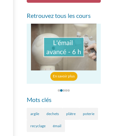
Retrouvez tous les cours
En savoir p
r plus
En savoir plus
Mots clés
argile
dechets
plâtre
poterie
recyclage
émail