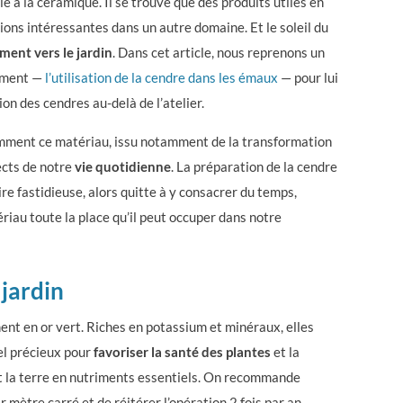
ié à la céramique. Il se trouve que des produits utiles en
ions intéressantes dans un autre domaine. Et le soleil du
ment vers le jardin
.
Dans cet article, nous reprenons un
emment —
l’utilisation de la cendre dans les émaux
— pour lui
ion des cendres au-delà de l’atelier.
omment ce matériau, issu notamment de la transformation
ects de notre
vie quotidienne
.
La préparation de la cendre
re fastidieuse, alors quitte à y consacrer du temps,
riau toute la place qu’il peut occuper dans notre
 jardin
ment en or vert. Riches en potassium et minéraux, elles
l précieux pour
favoriser la santé des plantes
et la
nt la terre en nutriments essentiels.
On recommande
r mètre carré et de réitérer l’opération 2 fois par an.