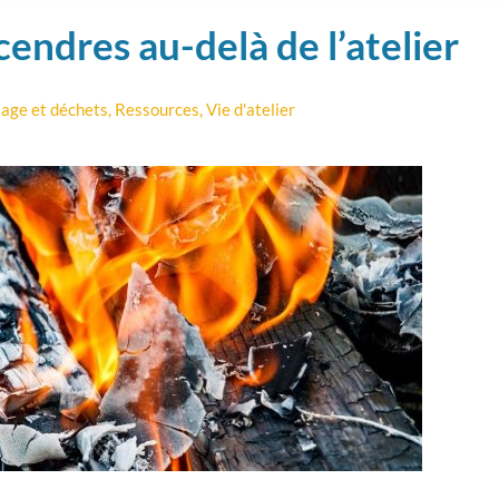
 cendres au-delà de l’atelier
age et déchets
,
Ressources
,
Vie d'atelier