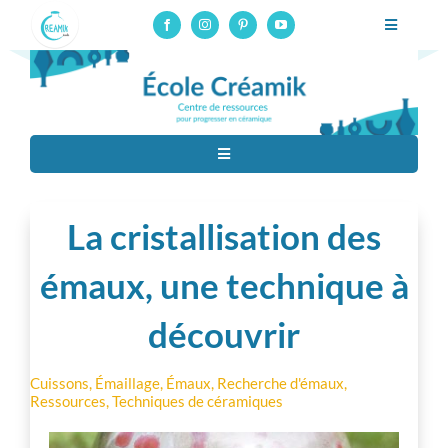
Skip
Toggle
to
Navigatio
content
Formation potier céramiste professionnel – CAP Tournage
Formation pro
Toggle
Cours en ligne
Navigation
Tous
Stages
La cristallisation des
Techniques de céramiques
Ressources
émaux, une technique à
découvrir
À propos
Matériaux
Contact
Cuissons
,
Émaillage
,
Émaux
,
Recherche d'émaux
,
Ressources
,
Techniques de céramiques
Matériel
Connexion aux cours en ligne