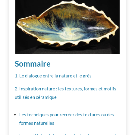
Vie d’atelier
Professionnalisation
Communauté
Sommaire
Inspiration
1. Le dialogue entre la nature et le grès
Autres ressources
2. Inspiration nature : les textures, formes et motifs
utilisés en céramique
Les techniques pour recréer des textures ou des
formes naturelles