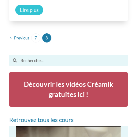
Communauté
Lire plus
Inspiration
Previous
7
8
Autres ressources
Search
for:
Découvrir les vidéos Créamik
gratuites ici !
Retrouvez tous les cours