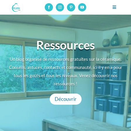
Skip
Toggle
to
Navigatio
content
Formation potier céramiste professionnel – CAP Tournage
Formation pro
Ressources
Cours en ligne
Un blog organisé de ressources gratuites sur la céramique.
Stages
Conseils, astuces, contacts et communauté, ici il y en a pour
tous les goûts et tous les niveaux. Venez découvrir nos
Ressources
ressources !
À propos
Découvrir
Contact
Connexion aux cours en ligne