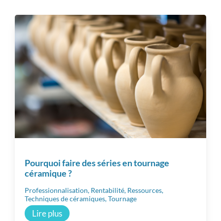
Tous
Techniques de céramiques
Matériaux
Matériel
Vie d’atelier
Pourquoi faire des séries en tournage
céramique ?
Professionnalisation
Professionnalisation
,
Rentabilité
,
Ressources
,
Techniques de céramiques
,
Tournage
Communauté
Lire plus