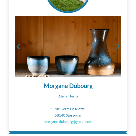
Morgane Dubourg
Atelier Terra
1 Rue Germain Motte,
68140 Stosswihr
morgane.dubourg@gmail.com