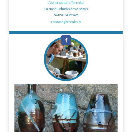
Atelier poterie Terenko
10 rue du champ des oiseaux
56890 Saint avé
contact@terenko.fr