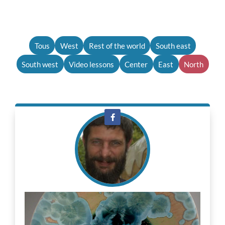
Tous
West
Rest of the world
South east
South west
Video lessons
Center
East
North