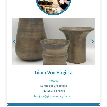
Giom Von Birgitta
Motoco
11 rue des Brodeuses
Mulhouse, France
bonjour@giomvonbirgitta.com