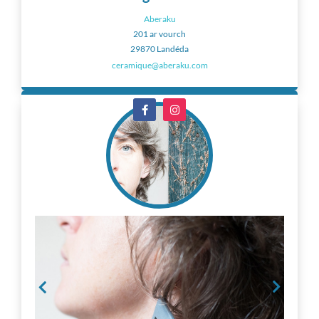
Aberaku
201 ar vourch
29870 Landéda
ceramique@aberaku.com